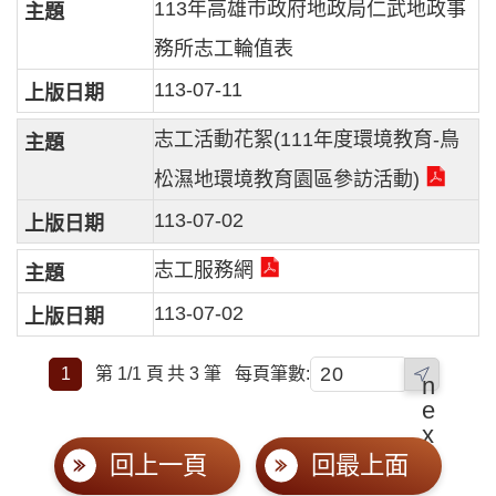
113年高雄市政府地政局仁武地政事
務所志工輪值表
113-07-11
志工活動花絮(111年度環境教育-鳥
松濕地環境教育園區參訪活動)
113-07-02
志工服務網
113-07-02
1
第 1/1 頁
共 3 筆
每頁筆數:
n
e
x
t
回上一頁
回最上面