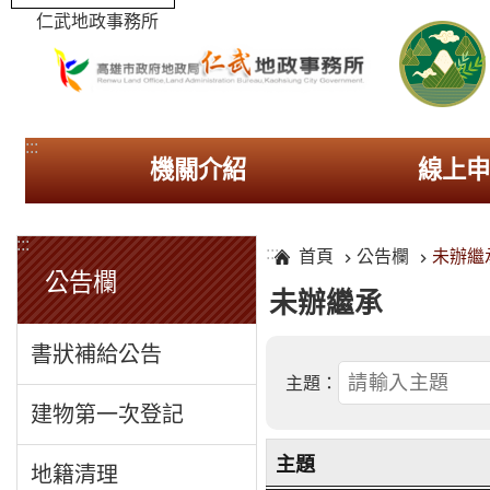
仁武地政事務所
:::
機關介紹
線上
:::
:::
首頁
公告欄
未辦繼
公告欄
未辦繼承
書狀補給公告
主題：
建物第一次登記
查詢完成，共 1 筆資料。
主題
地籍清理