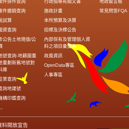
案件排件查詢
行政指導有關文書
地政留言板
案件撤銷查詢
施政計畫
常見問答FQA
稅試算
本所預算及決算
圖資查詢
招標及決標公告
市公告土地現值/公
內部保有及管理個人資
價
料之項目彙整表
地號查詢-地籍圖重
政風資訊
地重劃新舊地號對
OpenData專區
料庫
人事專區
從業查詢
查詢地建號
機構印鑑查詢
..
資料開放宣告