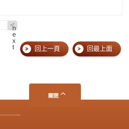
n
e
x
t
回上一頁
回最上面
關閉