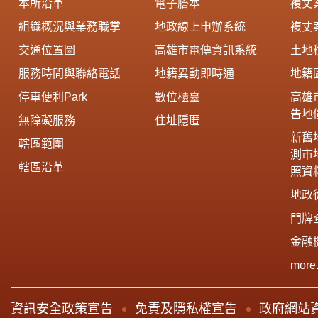
本所沿革
電子謄本
複丈
組織概況與業務職掌
地政線上申辦系統
複丈
交通位置圖
高雄市電傳資訊系統
土地
服務時間與聯絡電話
地籍異動即時通
地籍
停車便利Park
數位櫃臺
高雄
告地
無障礙服務
住址隱匿
新舊
轄區範圍
測市
轄區沿革
照資
地政
門牌
金融
more.
資訊安全政策宣告
免責及隱私權宣告
政府網站