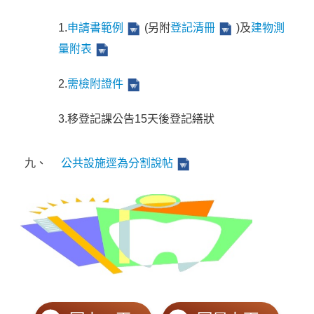
1.
申請書範例
(另附
登記清冊
)及
建物測
量附表
2.
需檢附證件
3.移登記課公告15天後登記繕狀
九、
公共設施逕為分割說帖