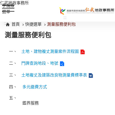
仁武地政事務所
手機版
選單
:::
跳到主要內容區塊
:::
首頁
快捷選單
測量服務便利包
測量服務便利包
一、
土地、建物複丈測量案件流程圖
二、
門牌查詢地段、地號
三、
土地複丈及建築改良物測量費標準表
四、
多元繳費方式
五、
鑑界服務