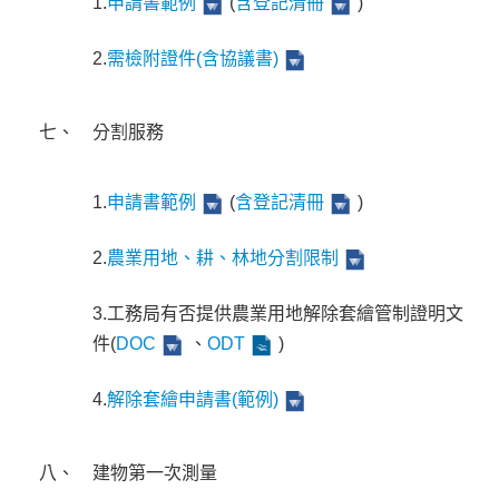
1.
申請書範例
(
含登記清冊
)
2.
需檢附證件(含協議書)
七、
分割服務
1.
申請書範例
(
含登記清冊
)
2.
農業用地、耕、林地分割限制
3.工務局有否提供農業用地解除套繪管制證明文
件(
DOC
、
ODT
)
4.
解除套繪申請書(範例)
八、
建物第一次測量